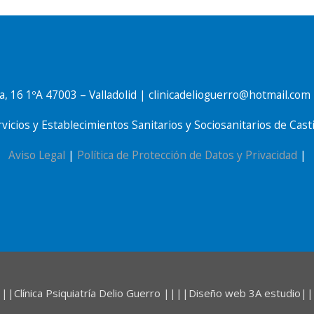
, 16 1ºA 47003 – Valladolid | clinicadelioguerro@hotmail.com
rvicios y Establecimientos Sanitarios y Sociosanitarios de Ca
Aviso Legal
|
Política de Protección de Datos y Privacidad
|
||
Clínica Psiquiatría Delio Guerro
||||
Diseño web 3A estudio
||