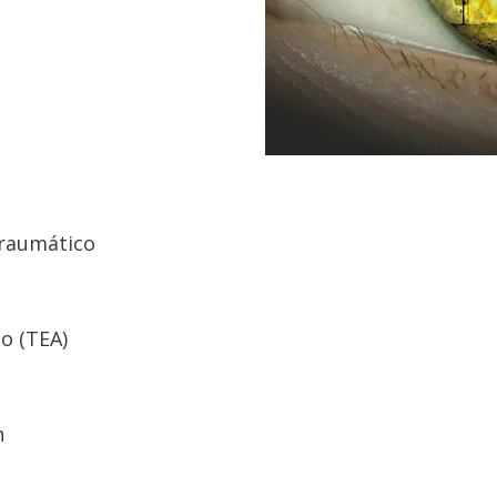
traumático
o (TEA)
n