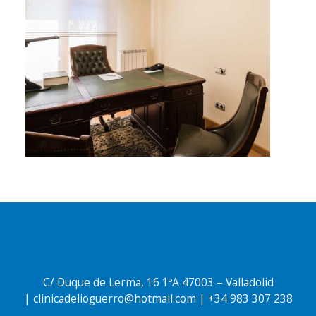
C/ Duque de Lerma, 16 1ºA 47003 – Valladolid
| clinicadelioguerro@hotmail.com | +34
983 307 238